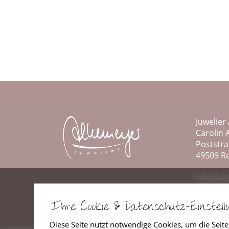
Juwelier
Carolin 
Poststra
49509 R
info@al
www.alk
Ihre Cookie & Datenschutz-Einstel
Tel.: 054
Diese Seite nutzt notwendige Cookies, um die Seite