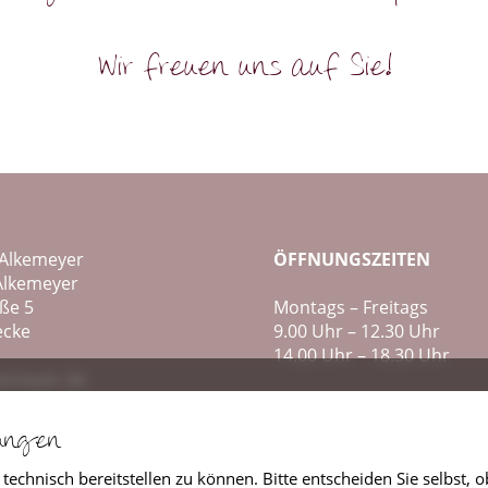
Wir freuen uns auf Sie!
 Alkemeyer
ÖFFNUNGSZEITEN
Alkemeyer
ße 5
Montags – Freitags
ecke
9.00 Uhr – 12.30 Uhr
14.00 Uhr – 18.30 Uhr
kemeyer.de
emeyer.de
Samstags
9:00 Uhr bis 13:00 Uhr
lungen
53 / 3516
 technisch bereitstellen zu können. Bitte entscheiden Sie selbs